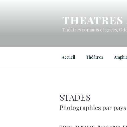
THEATRES 
Théâtres romains et grecs, Odé
Accueil
Théâtres
Amphit
STADES
Photographies par pays
Tous
Albanie
Bulgarie
E