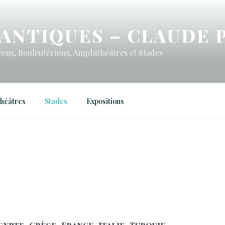
ANTIQUES – CLAUDE 
ons, Bouleutérions, Amphithéâtres et Stades
héâtres
Stades
Expositions
gypte
Grèce
France
Italie
Turquie