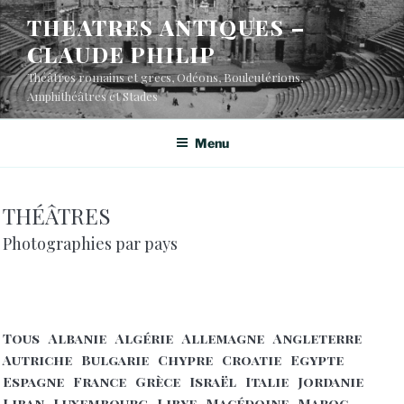
THEATRES ANTIQUES –
CLAUDE PHILIP
Théâtres romains et grecs, Odéons, Bouleutérions,
Amphithéâtres et Stades
Menu
THÉÂTRES
Photographies par pays
Tous
Albanie
Algérie
Allemagne
Angleterre
Autriche
Bulgarie
Chypre
Croatie
Egypte
Espagne
France
Grèce
Israël
Italie
Jordanie
Liban
Luxembourg
Libye
Macédoine
Maroc